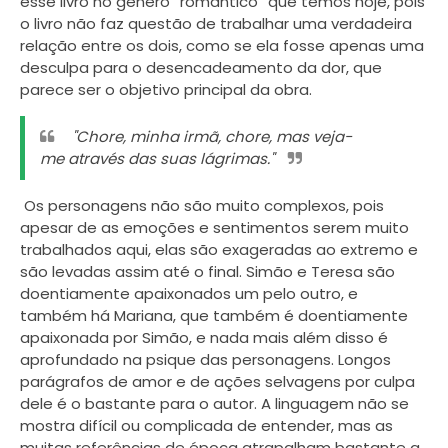
esse livro no gênero “romântico” que temos hoje, pois
o livro não faz questão de trabalhar uma verdadeira
relação entre os dois, como se ela fosse apenas uma
desculpa para o desencadeamento da dor, que
parece ser o objetivo principal da obra.
"Chore, minha irmã, chore, mas veja-
me através das suas lágrimas."
Os personagens não são muito complexos, pois
apesar de as emoções e sentimentos serem muito
trabalhados aqui, elas são exageradas ao extremo e
são levadas assim até o final. Simão e Teresa são
doentiamente apaixonados um pelo outro, e
também há Mariana, que também é doentiamente
apaixonada por Simão, e nada mais além disso é
aprofundado na psique das personagens. Longos
parágrafos de amor e de ações selvagens por culpa
dele é o bastante para o autor. A linguagem não se
mostra difícil ou complicada de entender, mas as
muitas referências de época atrapalham bastante a