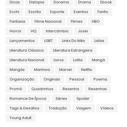
Dicas
Distopia
Dorama
Drama
Ebook
Ecchi
Escrita
Esporte
Eventos
Fanfic
Fantasia
Filme Nacional
Filmes
HBO
Horror
HQ
Intercâmbio
Josei
Lançamentos
LGBT
Links Do Mês
Listas
Literatura Clássica
Literatura Estrangeira
Literatura Nacional
Livros
Lolita
Mangá
Mangás
Manhwa
Marvel
Netflix
Organização
Originais
Pessoal
Poema
Promô
Quadrinhos
Resenha
Resenhas
Romance De Época
Séries
Spoiler
Tags & Desafios
Tradução
Viagem
Vídeos
Young Adult