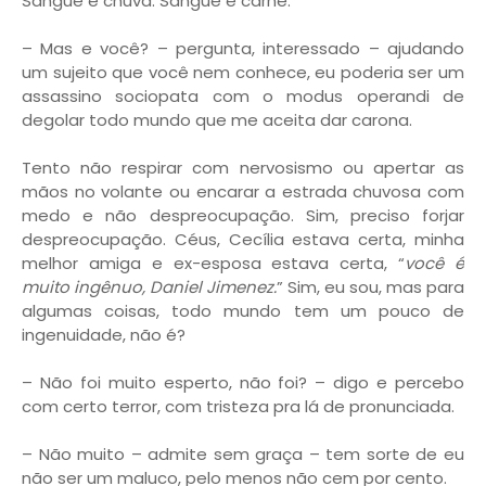
Sangue e chuva. Sangue e carne.
– Mas e você? – pergunta, interessado – ajudando
um sujeito que você nem conhece, eu poderia ser um
assassino sociopata com o modus operandi de
degolar todo mundo que me aceita dar carona.
Tento não respirar com nervosismo ou apertar as
mãos no volante ou encarar a estrada chuvosa com
medo e não despreocupação. Sim, preciso forjar
despreocupação. Céus, Cecília estava certa, minha
melhor amiga e ex-esposa estava certa, “
você é
muito ingênuo, Daniel Jimenez.
” Sim, eu sou, mas para
algumas coisas, todo mundo tem um pouco de
ingenuidade, não é?
– Não foi muito esperto, não foi? – digo e percebo
com certo terror, com tristeza pra lá de pronunciada.
– Não muito – admite sem graça – tem sorte de eu
não ser um maluco, pelo menos não cem por cento.