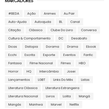
MARCADORES
#BEDA
Ação
Animes
Au Pair
Auto-Ajuda
Autoajuda
BL
Canal
Citação
Clássico
Clube Do Livro
Conversa
Cultura & Comportamento
DC
Desabafo
Dicas
Distopia
Dorama
Drama
Ebook
Ecchi
Escrita
Esporte
Eventos
Fanfic
Fantasia
Filme Nacional
Filmes
HBO
Horror
HQ
Intercâmbio
Josei
Lançamentos
LGBT
Links Do Mês
Listas
Literatura Clássica
Literatura Estrangeira
Literatura Nacional
Livros
Lolita
Mangá
Mangás
Manhwa
Marvel
Netflix