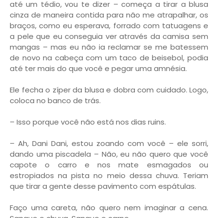
até um tédio, vou te dizer – começa a tirar a blusa
cinza de maneira contida para não me atrapalhar, os
braços, como eu esperava, forrado com tatuagens e
a pele que eu conseguia ver através da camisa sem
mangas – mas eu não ia reclamar se me batessem
de novo na cabeça com um taco de beisebol, podia
até ter mais do que você e pegar uma amnésia.
Ele fecha o zíper da blusa e dobra com cuidado. Logo,
coloca no banco de trás.
– Isso porque você não está nos dias ruins.
– Ah, Dani Dani, estou zoando com você – ele sorri,
dando uma piscadela – Não, eu não quero que você
capote o carro e nos mate esmagados ou
estropiados na pista no meio dessa chuva. Teriam
que tirar a gente desse pavimento com espátulas.
Faço uma careta, não quero nem imaginar a cena.