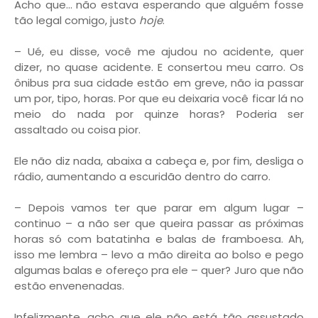
Acho que... não estava esperando que alguém fosse
tão legal comigo, justo
hoje
.
– Ué, eu disse, você me ajudou no acidente, quer
dizer, no quase acidente. E consertou meu carro. Os
ônibus pra sua cidade estão em greve, não ia passar
um por, tipo, horas. Por que eu deixaria você ficar lá no
meio do nada por quinze horas? Poderia ser
assaltado ou coisa pior.
Ele não diz nada, abaixa a cabeça e, por fim, desliga o
rádio, aumentando a escuridão dentro do carro.
– Depois vamos ter que parar em algum lugar –
continuo – a não ser que queira passar as próximas
horas só com batatinha e balas de framboesa. Ah,
isso me lembra – levo a mão direita ao bolso e pego
algumas balas e ofereço pra ele – quer? Juro que não
estão envenenadas.
Infelizmente, acho que ele não está tão assustado