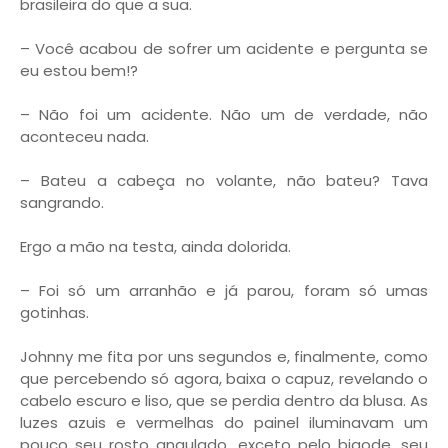
brasileira do que a sua.
– Você acabou de sofrer um acidente e pergunta se
eu estou bem!?
– Não foi um acidente. Não um de verdade, não
aconteceu nada.
– Bateu a cabeça no volante, não bateu? Tava
sangrando.
Ergo a mão na testa, ainda dolorida.
– Foi só um arranhão e já parou, foram só umas
gotinhas.
Johnny me fita por uns segundos e, finalmente, como
que percebendo só agora, baixa o capuz, revelando o
cabelo escuro e liso, que se perdia dentro da blusa. As
luzes azuis e vermelhas do painel iluminavam um
pouco seu rosto angulado, exceto pelo bigode, seu