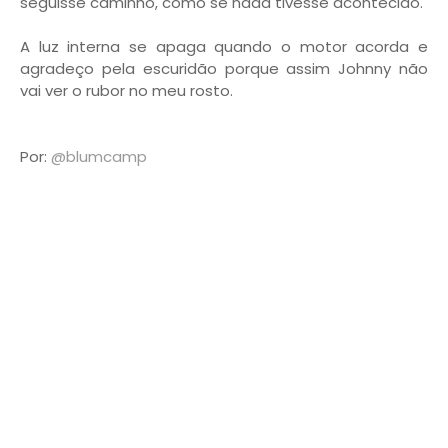
seguisse caminho, como se nada tivesse acontecido.
A luz interna se apaga quando o motor acorda e
agradeço pela escuridão porque assim Johnny não
vai ver o rubor no meu rosto.
Por:
@blumcamp