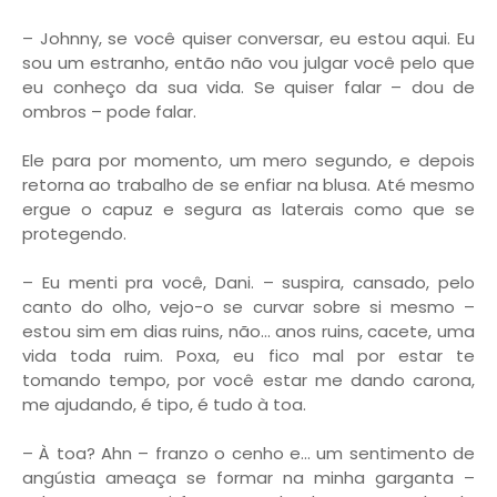
– Johnny, se você quiser conversar, eu estou aqui. Eu
sou um estranho, então não vou julgar você pelo que
eu conheço da sua vida. Se quiser falar – dou de
ombros – pode falar.
Ele para por momento, um mero segundo, e depois
retorna ao trabalho de se enfiar na blusa. Até mesmo
ergue o capuz e segura as laterais como que se
protegendo.
– Eu menti pra você, Dani. – suspira, cansado, pelo
canto do olho, vejo-o se curvar sobre si mesmo –
estou sim em dias ruins, não… anos ruins, cacete, uma
vida toda ruim. Poxa, eu fico mal por estar te
tomando tempo, por você estar me dando carona,
me ajudando, é tipo, é tudo à toa.
– À toa? Ahn – franzo o cenho e… um sentimento de
angústia ameaça se formar na minha garganta –