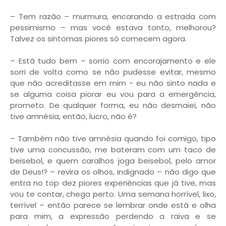
– Tem razão – murmura, encarando a estrada com
pessimismo – mas você estava tonto, melhorou?
Talvez os sintomas piores só comecem agora.
– Está tudo bem – sorrio com encorajamento e ele
sorri de volta como se não pudesse evitar, mesmo
que não acreditasse em mim - eu não sinto nada e
se alguma coisa piorar eu vou para a emergência,
prometo. De qualquer forma, eu não desmaiei, não
tive amnésia, então, lucro, não é?
– Também não tive amnésia quando foi comigo, tipo
tive uma concussão, me bateram com um taco de
beisebol, e quem caralhos joga beisebol, pelo amor
de Deus!? – revira os olhos, indignado – não digo que
entra no top dez piores experiências que já tive, mas
vou te contar, chega perto. Uma semana horrível, lixo,
terrível – então parece se lembrar onde está e olha
para mim, a expressão perdendo a raiva e se