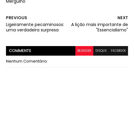
Mergulho
PREVIOUS
NEXT
Ligeiramente pecaminosos:
A lição mais importante de
uma verdadeira surpresa
"Essencialismo"
COMMENT
S
BLOGGER
DISQUS
FACEBOOK
Nenhum Comentário: