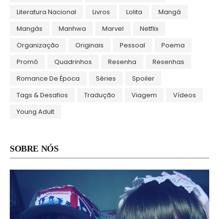
Literatura Nacional
Livros
Lolita
Mangá
Mangás
Manhwa
Marvel
Netflix
Organização
Originais
Pessoal
Poema
Promô
Quadrinhos
Resenha
Resenhas
Romance De Época
Séries
Spoiler
Tags & Desafios
Tradução
Viagem
Vídeos
Young Adult
SOBRE NÓS