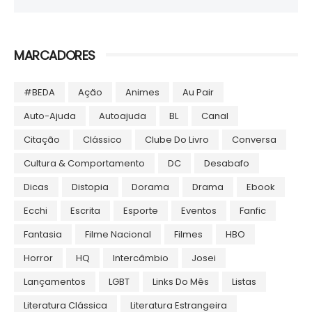
MARCADORES
#BEDA
Ação
Animes
Au Pair
Auto-Ajuda
Autoajuda
BL
Canal
Citação
Clássico
Clube Do Livro
Conversa
Cultura & Comportamento
DC
Desabafo
Dicas
Distopia
Dorama
Drama
Ebook
Ecchi
Escrita
Esporte
Eventos
Fanfic
Fantasia
Filme Nacional
Filmes
HBO
Horror
HQ
Intercâmbio
Josei
Lançamentos
LGBT
Links Do Mês
Listas
Literatura Clássica
Literatura Estrangeira