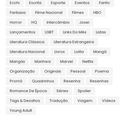
Ecchi
Escrita
Esporte
Eventos
Fanfic
Fantasia
Filme Nacional
Filmes
HBO
Horror
HQ
Intercâmbio
Josei
Lançamentos
LGBT
Links Do Mês
Listas
Literatura Clássica
Literatura Estrangeira
Literatura Nacional
Livros
Lolita
Mangá
Mangás
Manhwa
Marvel
Netflix
Organização
Originais
Pessoal
Poema
Promô
Quadrinhos
Resenha
Resenhas
Romance De Época
Séries
Spoiler
Tags & Desafios
Tradução
Viagem
Vídeos
Young Adult