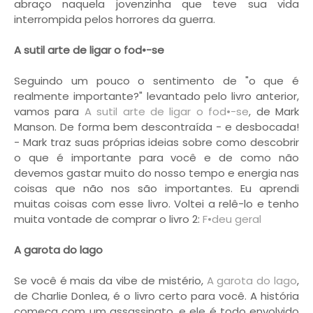
abraço naquela jovenzinha que teve sua vida
interrompida pelos horrores da guerra.
A sutil arte de ligar o fod•-se
Seguindo um pouco o sentimento de "o que é
realmente importante?" levantado pelo livro anterior,
vamos para
A sutil arte de ligar o fod•-se
, de Mark
Manson. De forma bem descontraída - e desbocada!
- Mark traz suas próprias ideias sobre como descobrir
o que é importante para você e de como não
devemos gastar muito do nosso tempo e energia nas
coisas que não nos são importantes. Eu aprendi
muitas coisas com esse livro. Voltei a relê-lo e tenho
muita vontade de comprar o livro 2:
F•deu geral
A garota do lago
Se você é mais da vibe de mistério,
A garota do lago
,
de Charlie Donlea, é o livro certo para você. A história
começa com um assassinato, e ele é todo envolvido