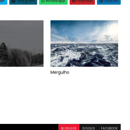
ter
Telegram
Whatsapp
Pinterest
Linkedin
Mergulho
BLOGGER
DISQUS
FACEBOOK