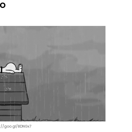
do
s://goo.gl/8DNGx7