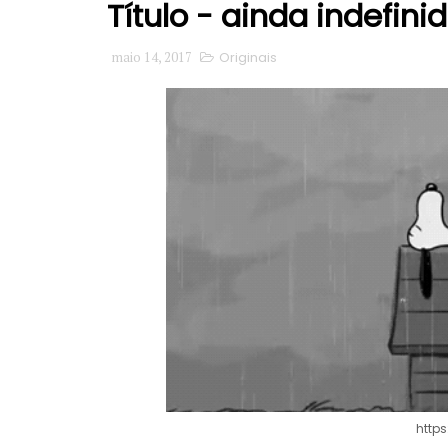
Título - ainda indefini
maio 14, 2017
Originais
http