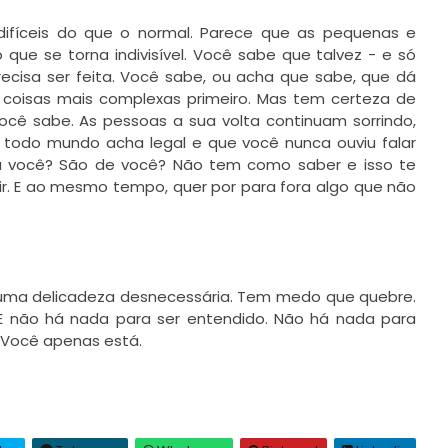
ifíceis do que o normal. Parece que as pequenas e
e se torna indivisível. Você sabe que talvez - e só
recisa ser feita. Você sabe, ou acha que sabe, que dá
as coisas mais complexas primeiro. Mas tem certeza de
você sabe. As pessoas a sua volta continuam sorrindo,
 todo mundo acha legal e que você nunca ouviu falar
para você? São de você? Não tem como saber e isso te
tir. E ao mesmo tempo, quer por para fora algo que não
ma delicadeza desnecessária. Tem medo que quebre.
E não há nada para ser entendido. Não há nada para
 Você apenas está.