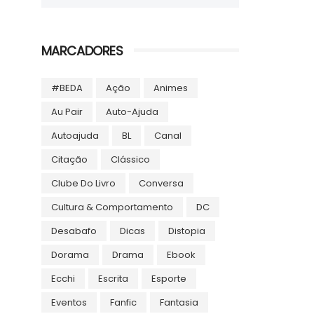
MARCADORES
#BEDA
Ação
Animes
Au Pair
Auto-Ajuda
Autoajuda
BL
Canal
Citação
Clássico
Clube Do Livro
Conversa
Cultura & Comportamento
DC
Desabafo
Dicas
Distopia
Dorama
Drama
Ebook
Ecchi
Escrita
Esporte
Eventos
Fanfic
Fantasia