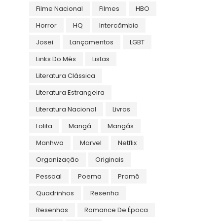
Filme Nacional
Filmes
HBO
Horror
HQ
Intercâmbio
Josei
Lançamentos
LGBT
Links Do Mês
Listas
Literatura Clássica
Literatura Estrangeira
Literatura Nacional
Livros
Lolita
Mangá
Mangás
Manhwa
Marvel
Netflix
Organização
Originais
Pessoal
Poema
Promô
Quadrinhos
Resenha
Resenhas
Romance De Época