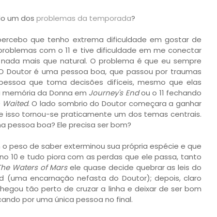
ido um dos
problemas da temporada
?
ercebo que tenho extrema dificuldade em gostar de
 problemas com o 11 e tive dificuldade em me conectar
, nada mais que natural. O problema é que eu sempre
. O Doutor é uma pessoa boa, que passou por traumas
a pessoa que toma decisões difíceis, mesmo que elas
 a memória da Donna em
Journey's End
ou o 11 fechando
o Waited
. O lado sombrio do Doutor começara a ganhar
e isso tornou-se praticamente um dos temas centrais.
ma pessoa boa? Ele precisa ser bom?
m o peso de saber exterminou sua própria espécie e que
no 10 e tudo piora com as perdas que ele passa, tanto
The Waters of Mars
ele quase decide quebrar as leis do
d (uma encarnação nefasta do Doutor); depois, claro
hegou tão perto de cruzar a linha e deixar de ser bom
cando por uma única pessoa no final.