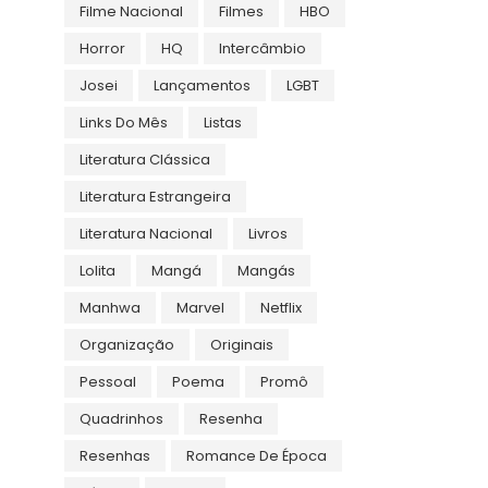
Filme Nacional
Filmes
HBO
Horror
HQ
Intercâmbio
Josei
Lançamentos
LGBT
Links Do Mês
Listas
Literatura Clássica
Literatura Estrangeira
Literatura Nacional
Livros
Lolita
Mangá
Mangás
Manhwa
Marvel
Netflix
Organização
Originais
Pessoal
Poema
Promô
Quadrinhos
Resenha
Resenhas
Romance De Época