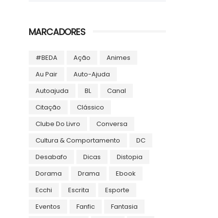
MARCADORES
#BEDA
Ação
Animes
Au Pair
Auto-Ajuda
Autoajuda
BL
Canal
Citação
Clássico
Clube Do Livro
Conversa
Cultura & Comportamento
DC
Desabafo
Dicas
Distopia
Dorama
Drama
Ebook
Ecchi
Escrita
Esporte
Eventos
Fanfic
Fantasia