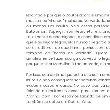
Não, não é por que o Doutor agora é uma mu
masculinos "virando" mulheres. Na verdade, s
ou menos um insulto. Vejo essas personag
Batwoman, Supergirl, Iron Heart etc. e a ún
totalmente desperdiçadas e escondidas em 
que elas sejam legais, elas nunca chegarã
se os editores de quadrinhos pensassem qu
feminina de "heróis de verdade". Quem
simplesmente fazer sua garota vestir o l
porque Mulher Maravilha é tão adorada, ela
Por isso, sou do time que acha que seria u
inúteis e não conseguem ser heroínas vendáv
existem casos e casos. No caso das vári
falando de muitos universos paralelos em 
Aranha. Com Thor, estamos falando de um 
também se aplica em Doctor Who.