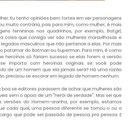
lher. Eu tenho opiniões bem fortes em ver personagens
ou muito contrária, pois para mim, como mulher, é mais
ens femininas nos quadrinhos, por exemplo, Batgirl,
ica coisa que consigo ver são mulheres maravilhosas e
legados masculinos que não pertence a elas. Por mais
o ao patamar do Batman ou Superman. Para mim, é como
e heroínas só fariam sucesso se elas forem a versão
 se importa com heroínas originais se você pode
egado de um homem que ela jamais será? Há uma razão
 não precisou se escorar em legado de homem nenhum.
ma boa se editores parassem de achar que mulheres são
eis sem o apoio de um "herói de verdade". Mas sei que
as versões do Homem-aranha, por exemplo, estamos
que cada qual, uma pessoa diferente se tornou o ou a
cargo que pode ser passado de pessoa pra pessoa. E