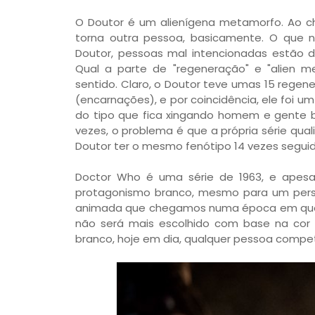
O Doutor é um alienígena metamorfo. Ao c
torna outra pessoa, basicamente. O que 
Doutor, pessoas mal intencionadas estão d
Qual a parte de "regeneração" e "alien 
sentido. Claro, o Doutor teve umas 15 rege
(encarnações), e por coincidência, ele foi
do tipo que fica xingando homem e gente b
vezes, o problema é que a própria série qual
Doutor ter o mesmo fenótipo 14 vezes segui
Doctor Who é uma série de 1963, e apesar
protagonismo branco, mesmo para um perso
animada que chegamos numa época em que fi
não será mais escolhido com base na cor 
branco, hoje em dia, qualquer pessoa compet