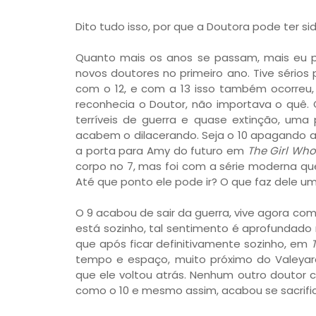
Dito tudo isso, por que a Doutora pode ter s
Quanto mais os anos se passam, mais eu p
novos doutores no primeiro ano. Tive sérios
com o 12, e com a 13 isso também ocorreu
reconhecia o Doutor, não importava o quê
terríveis de guerra e quase extinção, um
acabem o dilacerando. Seja o 10 apagando
a porta para Amy do futuro em
The Girl Wh
corpo no 7, mas foi com a série moderna qu
Até que ponto ele pode ir? O que faz dele u
O 9 acabou de sair da guerra, vive agora co
está sozinho, tal sentimento é aprofundado 
que após ficar definitivamente sozinho, em
tempo e espaço, muito próximo do Valeyar
que ele voltou atrás. Nenhum outro doutor c
como o 10 e mesmo assim, acabou se sacrifi