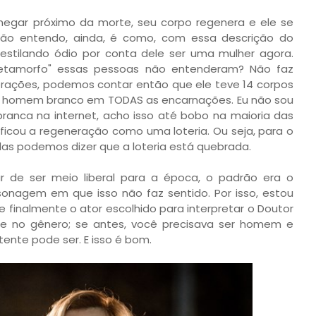
hegar próximo da morte, seu corpo regenera e ele se
não entendo, ainda, é como, com essa descrição do
estilando ódio por conta dele ser uma mulher agora.
metamorfo" essas pessoas não entenderam? Não faz
nerações, podemos contar então que ele teve 14 corpos
 um homem branco em TODAS as encarnações. Eu não sou
ranca na internet, acho isso até bobo na maioria das
ificou a regeneração como uma loteria. Ou seja, para o
das podemos dizer que a loteria está quebrada.
 de ser meio liberal para a época, o padrão era o
nagem em que isso não faz sentido. Por isso, estou
nalmente o ator escolhido para interpretar o Doutor
e no gênero; se antes, você precisava ser homem e
ente pode ser. E isso é bom.