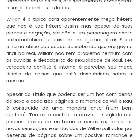
formando entre os dois, até sentimentos começarem
a surgir de ambos os lados.
Willian é o típico cara aparentemente mega hétero
que não é tão hétero assim, mas apesar de suas
piadas e negação, ele não é um personagem chato
ou homofóbico que existem em algumas obras. Sabe,
o homofóbico que acaba descobrindo que era gay no
final. Na real, William não tem problema nenhum com
as dúvidas e descoberta da sexualidade de Raul, seu
verdadeiro conflito é interno, é perceber seu medo
diante de coisas que está descobrindo sobre si
mesmo.
Apesar do título que poderia ser um hot com cenas
de sexo a cada três páginas, o romance de Will e Raul
é construído de uma maneira lenta (num bom
sentido). Temos o conflito, a amizade surgindo aos
poucos, doses de erotismo e cenas explícitas, as
novas sensações e as dúvidas de Will espalhadas por
dezenas de páginas sobre um possível romance e