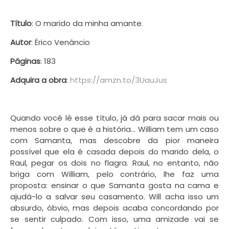
Título
: O marido da minha amante.
Autor
:
Érico Venâncio
Páginas
: 183
Adquira a obra
:
https://amzn.to/3UauJus
Quando você lê esse título, já dá para sacar mais ou
menos sobre o que é a história... William tem um caso
com Samanta, mas descobre da pior maneira
possível que ela é casada depois do marido dela, o
Raul, pegar os dois no flagra. Raul, no entanto, não
briga com William, pelo contrário, lhe faz uma
proposta: ensinar o que Samanta gosta na cama e
ajudá-lo a salvar seu casamento. Will acha isso um
absurdo, óbvio, mas depois acaba concordando por
se sentir culpado. Com isso, uma amizade vai se