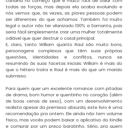
canalha no começo que é muito fácil de odiar com
todas as forças, mas depois ela acaba evoluindo e
nós vemos que, às vezes, as piores pessoas podem
ser diferentes do que achamos. Também foi muito
legal o autor não ter vilanizado 100% a Samanta, pois
seria fácil simplesmente criar uma mulher totalmente
odiável que quer destruir o casal principal.
E, claro, tanto William quanto Raul são muito bons,
personagens complexos que têm suas próprias
questões, identidades e conflitos, nunca se
resumindo às suas facetas iniciais: William é mais do
que o hétero traíra e Raul é mais do que um marido
submisso.
Para quem quer um excelente romance com pitadas
de drama, bom humor e quentinho no coração (além
de boas cenas de sexo), com um desenvolvimento
realista apesar da premissa absurda, este livro é uma
recomendação pra ontem. Ele ainda não tem volume
físico, mas vocês podem baixar o aplicativo do Kindle
e comprar por um preço baratinho. Sério, pra quem