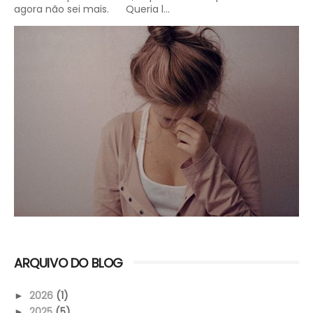
agora não sei mais. Queria l...
ARQUIVO DO BLOG
2026
(1)
►
2025
(5)
►