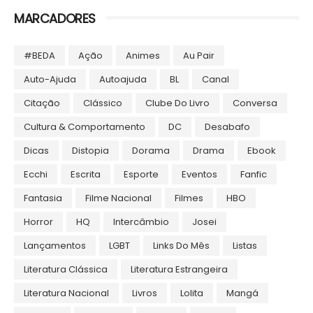
MARCADORES
#BEDA
Ação
Animes
Au Pair
Auto-Ajuda
Autoajuda
BL
Canal
Citação
Clássico
Clube Do Livro
Conversa
Cultura & Comportamento
DC
Desabafo
Dicas
Distopia
Dorama
Drama
Ebook
Ecchi
Escrita
Esporte
Eventos
Fanfic
Fantasia
Filme Nacional
Filmes
HBO
Horror
HQ
Intercâmbio
Josei
Lançamentos
LGBT
Links Do Mês
Listas
Literatura Clássica
Literatura Estrangeira
Literatura Nacional
Livros
Lolita
Mangá