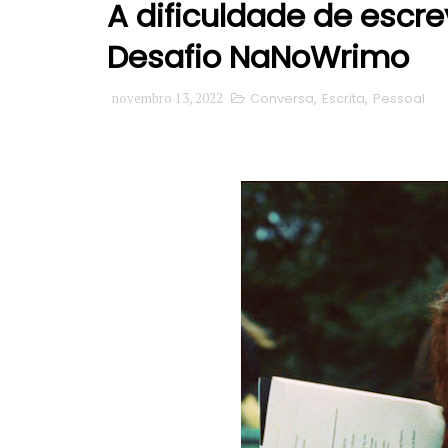
A dificuldade de escre
Desafio NaNoWrimo
novembro 13, 2022
Conversa
,
Escrita
,
Pessoal