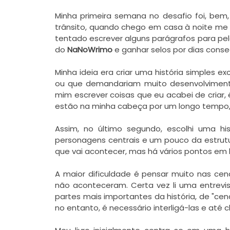
Minha primeira semana no desafio foi, be
trânsito, quando chego em casa à noite me
tentado escrever alguns parágrafos para pe
do
NaNoWrimo
e ganhar selos por dias cons
Minha ideia era criar uma história simples e
ou que demandariam muito desenvolvimento
mim escrever coisas que eu acabei de criar,
estão na minha cabeça por um longo tempo, 
Assim, no último segundo, escolhi uma his
personagens centrais e um pouco da estrutu
que vai acontecer, mas há vários pontos em b
A maior dificuldade é pensar muito nas cena
não aconteceram. Certa vez li uma entrevi
partes mais importantes da história, de "cen
no entanto, é necessário interligá-las e até