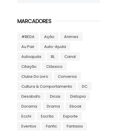
MARCADORES
#BEDA
Ação
Animes
Au Pair
Auto-Ajuda
Autoajuda
BL
Canal
Citação
Clássico
Clube Do Livro
Conversa
Cultura & Comportamento
DC
Desabafo
Dicas
Distopia
Dorama
Drama
Ebook
Ecchi
Escrita
Esporte
Eventos
Fanfic
Fantasia