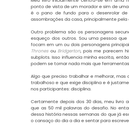
Meu livro inicialmente centra-se em uma 
ponto de vista de um morador e sim de uma 
é o pano de fundo para o desenrolar de
assombrações da casa, principalmente pela
Outro problema são os personagens secund
esqueço dos outros. Sou uma pessoa que 
focam em um ou dois personagens principai
Thrones
ou
Bridgerton
, pois me parecem h
subplots. Isso influencia minha escrita, entã
podem se tornar nada mais que ferramentas p
Algo que preciso trabalhar e melhorar, ma
trabalhoso e que exige disciplina e é justam
nos participantes: disciplina.
Certamente depois dos 30 dias, meu livro 
que as 50 mil palavras do desafio. No ent
dessa história nessas semanas do que já escr
o cansaço do dia a dia e sentar para escrever