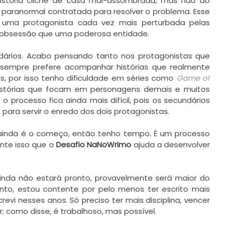
história clichê de casa mal-assombrada, mas não do
paranormal contratada para resolver o problema. Esse
 uma protagonista cada vez mais perturbada pelas
 obsessão que uma poderosa entidade.
ários. Acabo pensando tanto nos protagonistas que
sempre prefere acompanhar histórias que realmente
s, por isso tenho dificuldade em séries como
Game of
istórias que focam em personagens demais e muitos
o o processo fica ainda mais difícil, pois os secundários
ara servir o enredo dos dois protagonistas.
s ainda é o começo, então tenho tempo. É um processo
ente isso que o
Desafio NaNoWrimo
ajuda a desenvolver
ainda não estará pronto, provavelmente será maior do
anto, estou contente por pelo menos ter escrito mais
evi nesses anos. Só preciso ter mais disciplina, vencer
; como disse, é trabalhoso, mas possível.