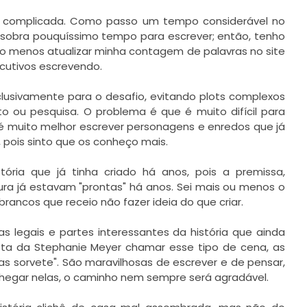
m, complicada. Como passo um tempo considerável no
 sobra pouquíssimo tempo para escrever; então, tenho
lo menos atualizar minha contagem de palavras no site
ecutivos escrevendo.
xclusivamente para o desafio, evitando plots complexos
 ou pesquisa. O problema é que é muito difícil para
 é muito melhor escrever personagens e enredos que já
pois sinto que os conheço mais.
tória que já tinha criado há anos, pois a premissa,
ra já estavam "prontas" há anos. Sei mais ou menos o
rancos que receio não fazer ideia do que criar.
s legais e partes interessantes da história que ainda
sta da Stephanie Meyer chamar esse tipo de cena, as
as sorvete". São maravilhosas de escrever e de pensar,
 chegar nelas, o caminho nem sempre será agradável.