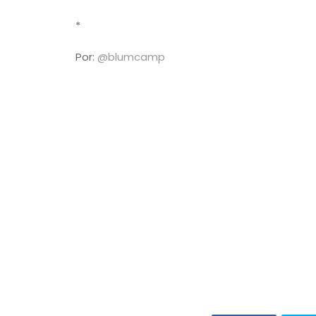
*
Por:
@blumcamp