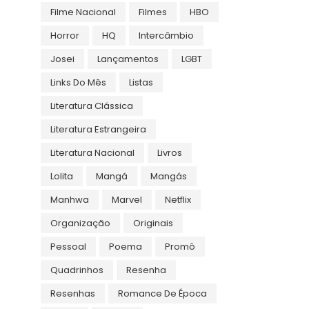
Filme Nacional
Filmes
HBO
Horror
HQ
Intercâmbio
Josei
Lançamentos
LGBT
Links Do Mês
Listas
Literatura Clássica
Literatura Estrangeira
Literatura Nacional
Livros
Lolita
Mangá
Mangás
Manhwa
Marvel
Netflix
Organização
Originais
Pessoal
Poema
Promô
Quadrinhos
Resenha
Resenhas
Romance De Época