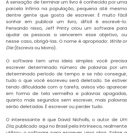
A sensação de terminar um livro é conhecida por uma
parcela ínfima na população, pequena até mesmo
dentre gente que gosta de escrever. É muito fácil
sonhar em publicar um livro, difícil é escrevê-lo.
Pensando nisso, Jeff Printy criou um software para
ajudar as pessoas a vencerem esse objetivo, ou
nesse caso, obrigá-las. O nome é apropriado:
Write or
Die
(Escreva ou Morra).
O software tem uma ideia simples: você precisa
escrever determinado número de palavras por um
determinado período de tempo e se não conseguir,
tudo o que você escreveu será deletado. Se estiver
tendo dificuldade com a tarefa, avisos vão aparecer
em forma de tela vermelha e palavras apagadas,
quanto mais segundos sem escrever, mais palavras
serão deletadas. É escrever ou perder tudo.
O interessante é que David Nicholls, o autor de
Um
Dia
, publicado aqui no Brasil pela Intrínseca, realmente
utilizou o software para escrever uma obra. Sobre a