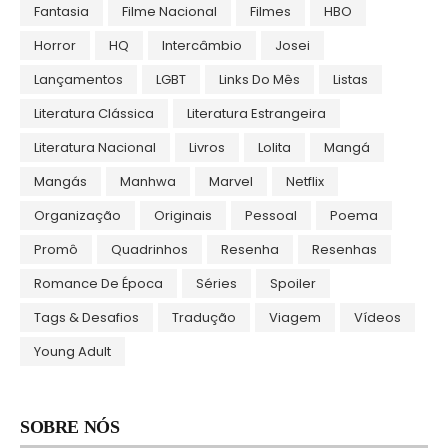
Fantasia
Filme Nacional
Filmes
HBO
Horror
HQ
Intercâmbio
Josei
Lançamentos
LGBT
Links Do Mês
Listas
Literatura Clássica
Literatura Estrangeira
Literatura Nacional
Livros
Lolita
Mangá
Mangás
Manhwa
Marvel
Netflix
Organização
Originais
Pessoal
Poema
Promô
Quadrinhos
Resenha
Resenhas
Romance De Época
Séries
Spoiler
Tags & Desafios
Tradução
Viagem
Vídeos
Young Adult
SOBRE NÓS