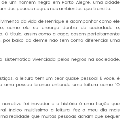
ia de um homem negro em Porto Alegre, uma cidade
é um dos poucos negros nos ambientes que transita.
olvimento da vida de Henrique e acompanhar como ele
ro, como ele se enxerga dentro da sociedade e,
a. O título, assim como a capa, casam perfeitamente
le, por baixo da derme não tem como diferenciar uma
ia sistemática vivenciada pelos negros na sociedade,
iças, a leitura tem um teor quase pessoal. É você, é
omo uma pessoa branca entende uma leitura como "O
o narrativo foi inovador e a história é uma ficção que
ral. Indico muitíssimo a leitura, fez o meu dia mais
a uma realidade que muitas pessoas acham que sequer