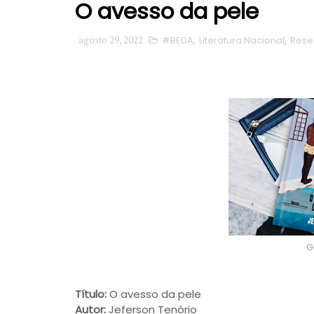
O avesso da pele
agosto 29, 2022
#BEDA
,
Literatura Nacional
,
Rese
G
Título:
O avesso da pele
Autor:
Jeferson Tenório