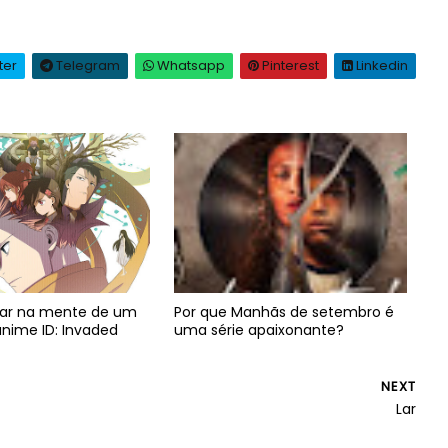
ter
Telegram
Whatsapp
Pinterest
Linkedin
ar na mente de um
Por que Manhãs de setembro é
anime ID: Invaded
uma série apaixonante?
NEXT
Lar