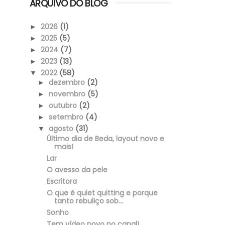
ARQUIVO DO BLOG
2026
(1)
►
2025
(5)
►
2024
(7)
►
2023
(13)
►
2022
(58)
▼
dezembro
(2)
►
novembro
(5)
►
outubro
(2)
►
setembro
(4)
►
agosto
(31)
▼
Último dia de Beda, layout novo e
mais!
Lar
O avesso da pele
Escritora
O que é quiet quitting e porque
tanto rebuliço sob...
Sonho
Tem vídeo novo no canal!