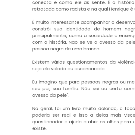
conecta e como ele as sente. É a histór
retratada como racista e na qual Henrique 
É muito interessante acompanhar o desenv
constrói sua identidade de homem neg
principalmente, como a sociedade o enxerg
com a história. Não se vê o avesso da pe
pessoa negra de uma branca.
Existem vários questionamentos da violênc
seja ela velada ou escancarada.
Eu imagino que para pessoas negras ou mest
seu pai, sua família. Não sei ao certo c
avesso da pele".
No geral, foi um livro muito dolorido, o foc
poderia ser real e isso a deixa mais visce
questionador e ajuda a abrir os olhos par
existe.