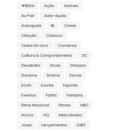
#BEDA
Ação
Animes
Au Pair
Auto-Ajuda
Autoajuda
BL
Canal
Citação
Clássico
Clube Do Livro
Conversa
Cultura & Comportamento
DC
Desabafo
Dicas
Distopia
Dorama
Drama
Ebook
Ecchi
Escrita
Esporte
Eventos
Fanfic
Fantasia
Filme Nacional
Filmes
HBO
Horror
HQ
Intercâmbio
Josei
Lançamentos
LGBT